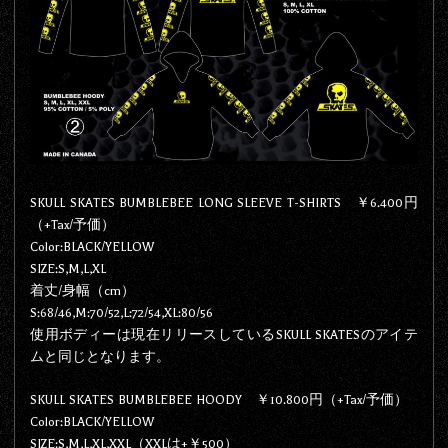
SKULL SKATES BUMBLEBEE LONG SLEEVE T-SHIRTS ￥6.400円
（+Tax/予価）
Color:BLACK/YELLOW
SIZE:S,M,L,XL
着丈/身幅（cm）
S:68/46,M:70/52,L:72/54,XL:80/56
使用ボディーは現在リリースしているSKULL SKATESのアイテ
ムと同じとなります。
SKULL SKATES BUMBLEBEE HOODY ￥10.800円（+Tax/予価）
Color:BLACK/YELLOW
SIZE:S,M,L,XL,XXL（XXLは+￥500）