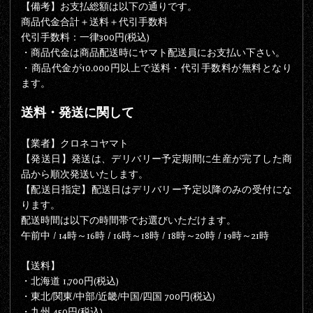
【備考】お支払総額は以下の通りです。
商品代金合計＋送料＋代引手数料
代引手数料：一律300円(税込)
・商品代金は商品配送時にヤマト配送員にお支払い下さい。
・商品代金が10.000
円以上で送料・代引手数料が無料
となり
ます。
送料・発送に関して
【業者】クロネコヤマト
【発送日】発送は、デリバリー予定期間に生産が完了した商
品から順次発送いたします。
【配送日指定】配送日はデリバリー予定以降のみの受付にな
ります。
配送時間は以下の時間帯でお選びいただけます。
午前中 / 14時～16時 / 16時～18時 / 18時～20時 / 19時～21時
【送料】
・北海道 1,700円(税込)
・東北/関東/中部/近畿/中国/四国 700円(税込)
・九州 450円(税込)