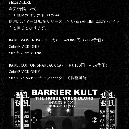
SIZE:S,M,L,XL
着丈/身幅（cm）
S:67/45,M:70/51,L:72/56,XL:74/60
使用ボディーは現在リリースしているBARRIER CULTのアイテ
ムと同じとなります。
BA.KU. WOVEN PATCH（大） ￥2.800円（+Tax/予価）
Color:BLACK ONLY
SIZE:約20cm x 11cm
BA.KU. COTTON SNAPBACK CAP ￥5.400円（+Tax/予価）
Color:BLACK ONLY
SIZE:ONE SIZE スナップバックにて調整可能