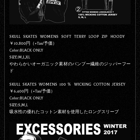
SKULL SKATES WOMENS SOFT TERRY LOOP ZIP HOODY
￥10.800円（+Tax/予価）
Color:BLACK ONLY
SIZE:M,L,XL
やわらかいオーガニック素材のバンブー繊維のジッパーフー
ド
SKULL SKATES WOMENS 100％ WICKING COTTON JERSEY
￥6.400円（+Tax/予価）
Color:BLACK ONLY
SIZE:S,M,L
吸水性の優れたコットン素材を使用したロングスリーブ