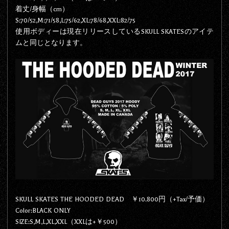
着丈/身幅（cm）
S:70/52,M:71/58,L:75/62,XL:78/68,XXL:82/75
使用ボディーは現在リリースしているSKULL SKATESのアイテ
ムと同じとなります。
SKULL SKATES THE HOODED DEAD ￥10.800円（+Tax/予価）
Color:BLACK ONLY
SIZE:S,M,L,XL,XXL（XXLは+￥500）