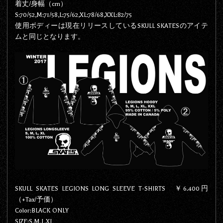
着丈/身幅（cm）
S:70/52,M:71/58,L:75/62,XL:78/68,XXL:82/75
使用ボディーは現在リリースしているSKULL SKATESのアイテ
ムと同じとなります。
SKULL SKATES LEGIONS LONG SLEEVE T-SHIRTS ￥6.400円
（+Tax/予価）
Color:BLACK ONLY
SIZE:S,M,L,XL