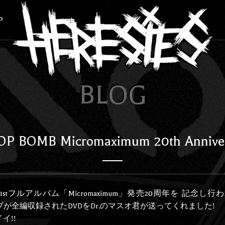
P
BLOG
P BOMB Micromaximum 20th Annive
B の1stフルアルバム「Micromaximum」発売20周年を 記念し行われ
イブが全編収録されたDVDをDr.のマスオ君が送ってくれました!
イ!!