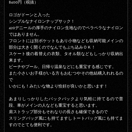
8400円（税抜）
ロゴがドーンと入った
シンプルなナイロンナップサック！
420デニールの厚手のナイロン生地なのでペラペラなナイロン
ではありません。
フロントには別ポケットもあり小物なども収納可能メインの
部分は大きく開くのでなんでもぶち込みＯＫ！
スケート後の着替えの衣類、タオル類などもしっかり収納出
来ます。
ビーチやプール、日帰り温泉などにも重宝する感じです。
また小さいお子様がいる方もおむつやその他結構入れれるの
で
いかにも！みたいな物より恰好が良いかと思います！
あまりしっかりしたバックパックより気軽に持てるので普
段、車がメインの人なども重宝すると思います。
肩ストラップ部分もそれなりの長さも確保できるので
スリングバッグ風にも持てますしトートバッグ風にも持てま
すのでとても便利です。