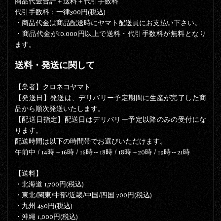
商品代金合計＋送料＋代引手数料
代引手数料：一律300円(税込)
・商品代金は商品配送時にヤマト配送員にお支払い下さい。
・商品代金が10.000
円以上で送料・代引手数料が無料
となり
ます。
送料・発送に関して
【業者】クロネコヤマト
【発送日】発送は、デリバリー予定期間に生産が完了した商
品から順次発送いたします。
【配送日指定】配送日はデリバリー予定以降のみの受付にな
ります。
配送時間は以下の時間帯でお選びいただけます。
午前中 / 14時～16時 / 16時～18時 / 18時～20時 / 19時～21時
【送料】
・北海道 1,700円(税込)
・東北/関東/中部/近畿/中国/四国 700円(税込)
・九州 450円(税込)
・沖縄 1,000円(税込)