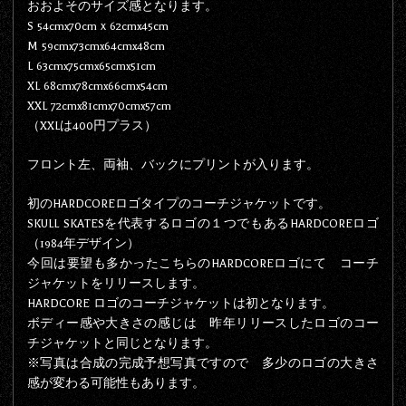
おおよそのサイズ感となります。
S 54cmx70cmｘ62cmx45cm
M 59cmx73cmx64cmx48cm
L 63cmx75cmx65cmx51cm
XL 68cmx78cmx66cmx54cm
XXL 72cmx81cmx70cmx57cm
（XXLは400円プラス）
フロント左、両袖、バックにプリントが入ります。
初のHARDCOREロゴタイプのコーチジャケットです。
SKULL SKATESを代表するロゴの１つでもあるHARDCOREロゴ
（1984年デザイン）
今回は要望も多かったこちらのHARDCOREロゴにて コーチ
ジャケットをリリースします。
HARDCORE ロゴのコーチジャケットは初となります。
ボディー感や大きさの感じは 昨年リリースしたロゴのコー
チジャケットと同じとなります。
※写真は合成の完成予想写真ですので 多少のロゴの大きさ
感が変わる可能性もあります。