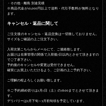
・その他・離島 別途見積
※商品代金が
10,000円以上で送料・代引手数料が無料
となり
ます。
キャンセル・返品に関して
ご注文後のキャンセル・返品交換は一切致しておりません。
サイズをご確認の上ご注文下さい。
入荷次第こちらからメールにて、ご連絡致します。
お届けは在庫管理の関係で入荷後7日以内とさせて頂きますの
でご了承下さい。
予約後のキャンセルや変更は受付できません。
確実にお買上いただけるよう、ご計画の上ご予約下さい。
ご理解の程よろしくお願い致します。
※ご予約締め切りは2月1日（土）の18:00までとさせて頂きま
す。
デリバリーは2月下旬～3月初旬頃を予定しています。